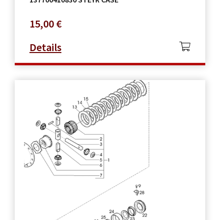
15,00
€
Details