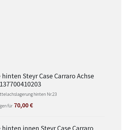
 hinten Steyr Case Carraro Achse
 137700410203
telachslagerung hinten Nr.23
70,00
€
gen für
 hinten innen Steyr Case Carraro