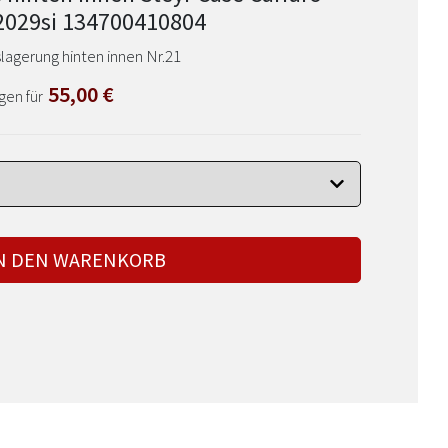
2029si 134700410804
lagerung hinten innen Nr.21
55,00
€
gen für
N DEN WARENKORB