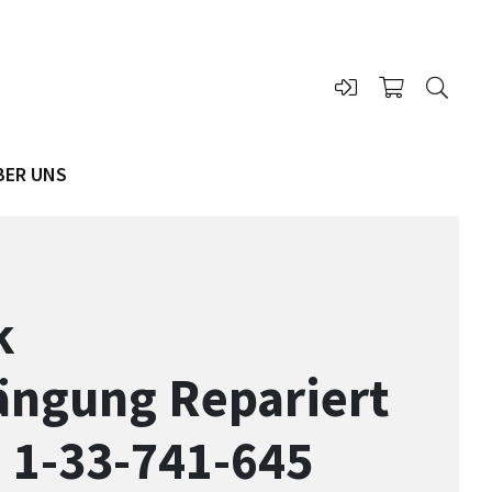
BER UNS
k
ängung Repariert
 1-33-741-645