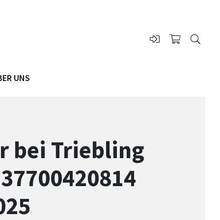
BER UNS
 bei Triebling
137700420814
025