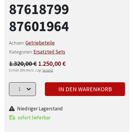
87618799
87601964
Achsen:
Getriebeteile
Kategorien:
Ersatzteil Sets
Ursprünglicher
Aktueller
1.320,00
€
1.250,00
€
Enthält 20% MwSt.
zzgl.
Versand
Preis
Preis
war:
ist:
IN DEN WARENKORB
1.320,00 €
1.250,00 €.
Niedriger Lagerstand
sofort lieferbar