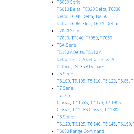
T6000 Serie
T6010 Delta
,
T6020 Delta
,
T6030
Delta
,
T6040 Delta
,
T6050
Delta
,
T6060 Elite
,
T6070 Delta
T7000 Serie
T7030
,
T7040
,
T7050
,
T7060
TSA-Serie
TS100 A Delta
,
TS110 A
Delta
,
TS115 A Delta
,
TS125 A
Deluxe
,
TS135 A Deluxe
T5 Serie
T5.100
,
T5.105
,
T5.110
,
T5.120
,
T5.85
,
T
T7 Serie
T7.165
Classic
,
T7.165S
,
T7.175
,
T7.195S
Classic
,
T7.215S Classic
,
T7.230
T6 Serie
T6.120
,
T6.125
,
T6.140
,
T6.145
,
T6.150
,
T6000 Range Command