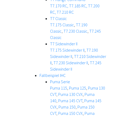
T7.170 RC,
T7.185 RC,
T7.200
RC,
T7.210 RC
T7 Classic
T7.175 Classic
,
T7.190
Classic
,
T7.230 Classic
,
T7.245
Classic
T7 Sidewinder II
T7.175 Sidewinder II
,
T7.190
Sidewinder II
,
T7.210 Sidewinder
II
,
T7.230 Sidewinder II
,
T7.245
Sidewinder II
Fallbeispiel IHC
Puma Serie
Puma 115
,
Puma 125
,
Puma 130
CVT
,
Puma 130 CVX
,
Puma
140
,
Puma 145 CVT
,
Puma 145
CVX
,
Puma 150
,
Puma 150
CVT
,
Puma 150 CVX
,
Puma