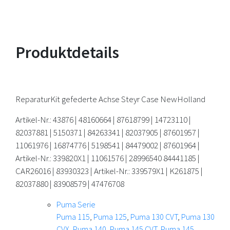
Produktdetails
ReparaturKit gefederte Achse Steyr Case NewHolland
Artikel-Nr.: 43876 | 48160664 | 87618799 | 14723110 |
82037881 | 5150371 | 84263341 | 82037905 | 87601957 |
11061976 | 16874776 | 5198541 | 84479002 | 87601964 |
Artikel-Nr.: 339820X1 | 11061576 | 28996540 84441185 |
CAR26016 | 83930323 | Artikel-Nr.: 339579X1 | K261875 |
82037880 | 83908579 | 47476708
Puma Serie
Puma 115
,
Puma 125
,
Puma 130 CVT
,
Puma 130
CVX
,
Puma 140
,
Puma 145 CVT
,
Puma 145