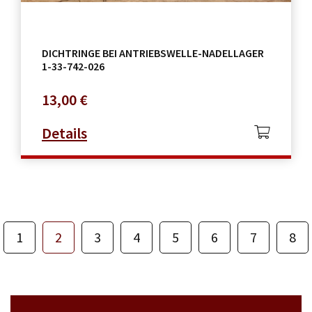
DICHTRINGE BEI ANTRIEBSWELLE-NADELLAGER
1-33-742-026
13,00
€
Details
1
2
3
4
5
6
7
8